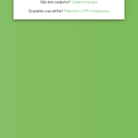
Não tem cadastro?
Cadastre-se aqui
Esqueceu sua senha?
Preencha o CPF e clique aqui